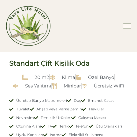
Standart Çift Kişilik Oda
20 m2
Klima
Özel Banyo
Ses Yalıtımı
Minibar
Ücretsiz WiFi
Ücretsiz Banyo Malzemeleri
Duş
Emanet Kasası
Tuvalet
Ahşap veya Parke Zemin
Havlular
Nevresim
Temizlik Ürünleri
Çalışma Masası
Oturma Alanı
TV
Terlik
Telefon
Ütü Olanakları
Uydu Kanalları
Isıtma
Elektrikli Su Isıtıcısı